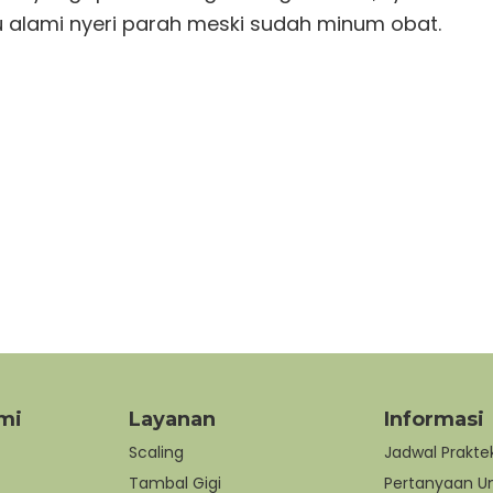
au alami nyeri parah meski sudah minum obat.
ntal Specialist Clinic
mi
Layanan
Informasi
Scaling
Jadwal Prakte
Tambal Gigi
Pertanyaan 