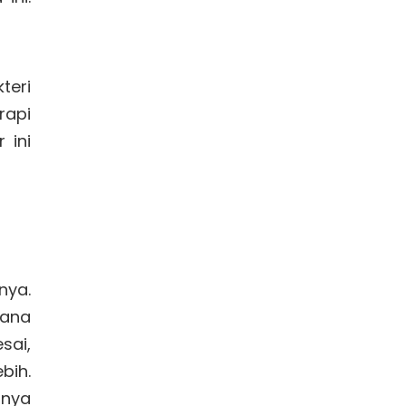
teri
rapi
 ini
nya.
ana
sai,
bih.
anya