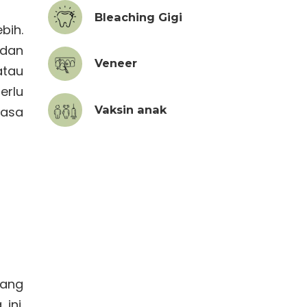
Bleaching Gigi
bih.
 dan
Veneer
atau
erlu
Vaksin anak
rasa
yang
ini.