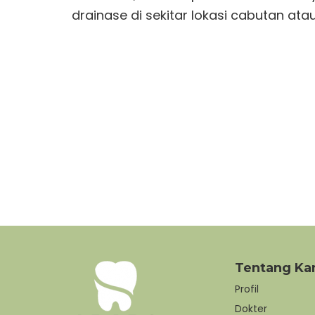
drainase di sekitar lokasi cabutan at
Cabut Gigi
–
Adora De
Tentang Ka
Profil
Dokter