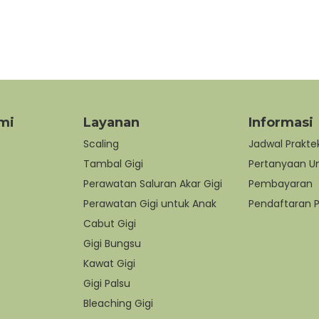
mi
Layanan
Informasi
Scaling
Jadwal Prakte
Tambal Gigi
Pertanyaan 
Perawatan Saluran Akar Gigi
Pembayaran
Perawatan Gigi untuk Anak
Pendaftaran P
Cabut Gigi
Gigi Bungsu
Kawat Gigi
Gigi Palsu
Bleaching Gigi