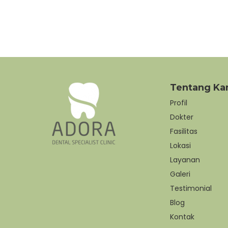
Tentang Ka
Profil
Dokter
Fasilitas
Lokasi
Layanan
Galeri
Testimonial
Blog
Kontak