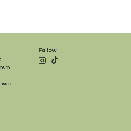
Follow
k
Umum
asien